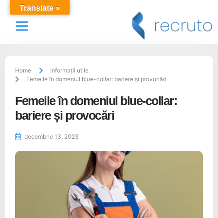
Translate »
Locuri de muncă
Despre Noi
Recrutare Personal
Home
Informații utile
Femeile în domeniul blue-collar: bariere și provocări
Femeile în domeniul blue-collar:
bariere și provocări
decembrie 13, 2023