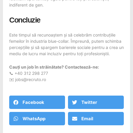
indiferent de gen.
Concluzie
Este timpul să recunoaștem și să celebrăm contribuțiile
femeilor în industria blue-collar. Împreună, putem schimba
percepțiile și să spargem barierele sociale pentru a crea un
mediu de lucru mai incluziv pentru toți profesioniștii.
Cauți un job în
străinătate
? Contactează-ne:
📞 +40 312 298 277
✉️
jobs@recruto.ro
Facebook
Twitter
WhatsApp
Email