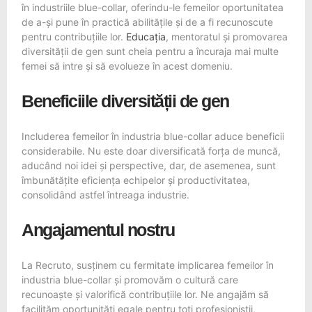
în industriile blue-collar, oferindu-le femeilor oportunitatea
de a-și pune în practică abilitățile și de a fi recunoscute
pentru contribuțiile lor.
Educați
a
, mentoratul și promovarea
diversității de gen sunt cheia pentru a încuraja mai multe
femei să intre și să evolueze în acest domeniu.
Beneficiile diversității de gen
Includerea femeilor în industria blue-collar aduce beneficii
considerabile. Nu este doar diversificată forța de muncă,
aducând noi idei și perspective, dar, de asemenea, sunt
îmbunătățite eficiența echipelor și productivitatea,
consolidând astfel întreaga industrie.
Angajamentul nostru
La Recruto, susținem cu fermitate implicarea femeilor în
industria blue-collar și promovăm o cultură care
recunoaște și valorifică contribuțiile lor. Ne angajăm să
facilităm oportunități egale pentru toți profesioniștii,