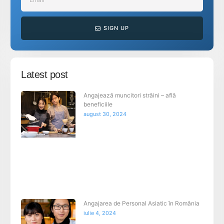
SIGN UP
Latest post
Angajează muncitori străini – află
beneficiile
august 30, 2024
Angajarea de Personal Asiatic în România
iulie 4, 2024