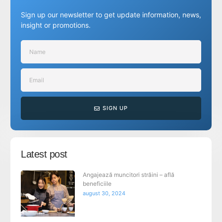
Sign up our newsletter to get update information, news,
insight or promotions.
SIGN UP
Latest post
Angajează muncitori străini – află
beneficiile
august 30, 2024