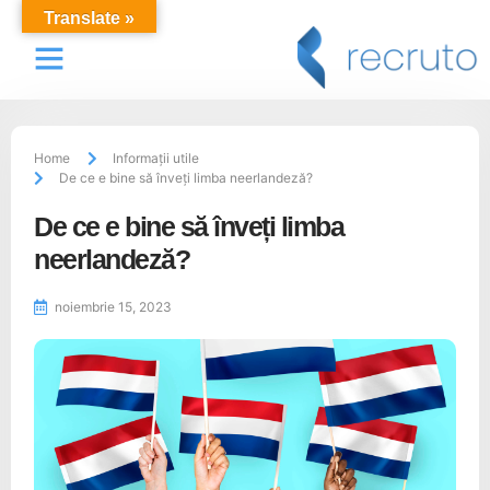
Translate »
Locuri de muncă
Despre Noi
Recrutare Personal
Home
Informații utile
De ce e bine să înveți limba neerlandeză?
De ce e bine să înveți limba
neerlandeză?
noiembrie 15, 2023