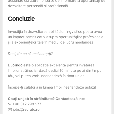
deschide uși către noi surse de informare și oportunități de
dezvoltare personală și profesională.
Concluzie
Investiția în dezvoltarea abilităților lingvistice poate avea
un impact semnificativ asupra oportunităților profesionale
și a experiențelor tale în mediul de lucru neerlandez.
Deci, de ce să mai aștepți?
Duolingo
este o aplicație excelentă pentru învățarea
limbilor străine, iar dacă dedici 10 minute pe zi din timpul
tău, vei putea vorbi neerlandeză în doar un an!
Începe-ți călătoria în lumea limbii neerlandeze astăzi!
Cauți un job în
străinătate
? Contactează-ne:
📞 +40 312 298 277
✉️
jobs@recruto.ro