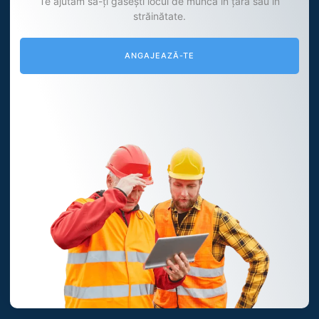
Te ajutăm să-ți găsești locul de muncă în țară sau în
străinătate.
ANGAJEAZĂ-TE