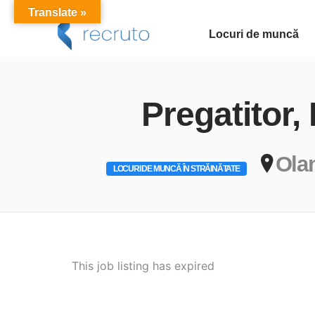
Translate »
Locuri de muncă
Pregatitor,
Ola
LOCURI DE MUNCĂ ÎN STRĂINĂTATE
This job listing has expired