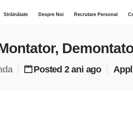
Străinătate
Despre Noi
Recrutare Personal
C
 Montator, Demontat
nda
Posted 2 ani ago
Appl