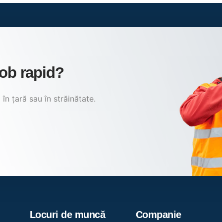
 job rapid?
în țară sau în străinătate.
Locuri de muncă
Companie