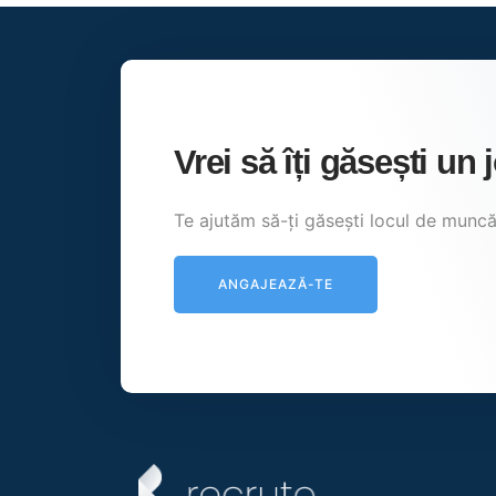
Vrei să îți găsești un
Te ajutăm să-ți găsești locul de muncă 
ANGAJEAZĂ-TE