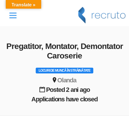
Translate »
Locuri de muncă
Despre Noi
Recrutare Personal
Pregatitor, Montator, Demontator
Caroserie
LOCURI DE MUNCĂ ÎN STRĂINĂTATE
Olanda
Posted 2 ani ago
Applications have closed